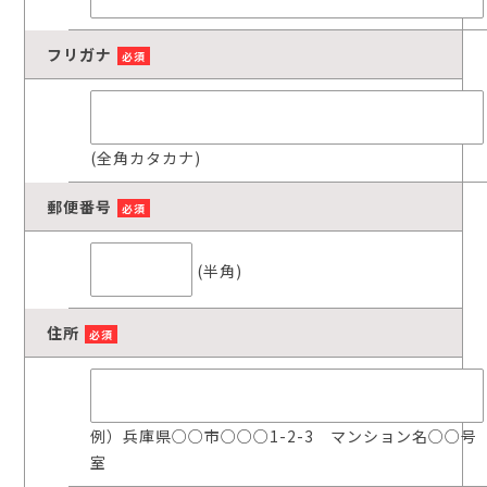
フリガナ
必須
(全角カタカナ)
郵便番号
必須
(半角)
住所
必須
例）兵庫県○○市○○○1-2-3 マンション名○○号
室